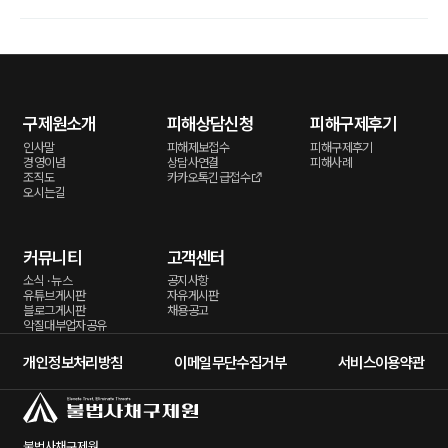
구제원소개
피해상담신청
피해구제후기
인사말
피해제보접수
피해구제후기
경영이념
상담사연결
피해사례
조직도
카카오톡긴급접수
오시는길
커뮤니티
고객센터
소식 · 뉴스
공지사항
유튜브게시판
자유게시판
블로그게시판
채용공고
악질대부업자공유
개인정보처리방침
이메일무단수집거부
서비스이용약관
불법사채구제원