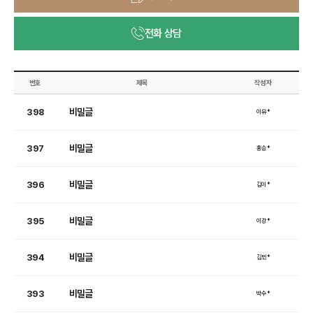
전화 상담
번호
제목
작성자
비밀글
398
이유*
비밀글
397
홍승*
비밀글
396
김이*
비밀글
395
이강*
비밀글
394
김민*
비밀글
393
박수*