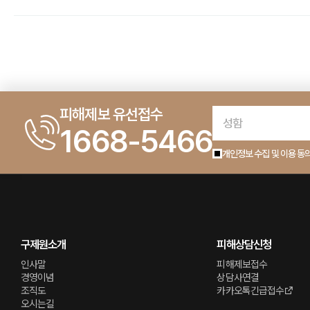
피해제보 유선접수
1668-5466
개인정보 수집 및 이용 동
구제원소개
피해상담신청
인사말
피해제보접수
경영이념
상담사연결
조직도
카카오톡긴급접수
오시는길