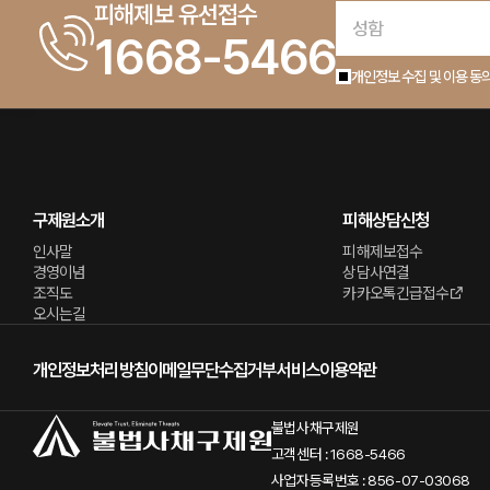
피해제보 유선접수
1668-5466
개인정보 수집 및 이용 동
구제원소개
피해상담신청
인사말
피해제보접수
경영이념
상담사연결
조직도
카카오톡긴급접수
오시는길
개인정보처리방침
이메일무단수집거부
서비스이용약관
불법사채구제원
고객센터 : 1668-5466
사업자등록번호 : 856-07-03068