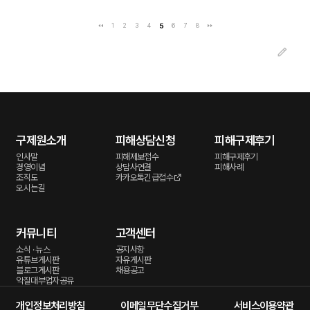
1
2
3
4
5
6
7
8
구제원소개
피해상담신청
피해구제후기
인사말
피해제보접수
피해구제후기
경영이념
상담사연결
피해사례
조직도
카카오톡긴급접수
오시는길
커뮤니티
고객센터
소식 · 뉴스
공지사항
유튜브게시판
자유게시판
블로그게시판
채용공고
악질대부업자공유
개인정보처리방침
이메일무단수집거부
서비스이용약관