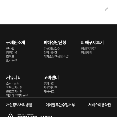
구제원소개
피해상담신청
피해구제후기
인사말
피해제보접수
피해구제후기
경영이념
상담사연결
피해사례
조직도
카카오톡긴급접수
오시는길
커뮤니티
고객센터
소식 · 뉴스
공지사항
유튜브게시판
자유게시판
블로그게시판
채용공고
악질대부업자공유
개인정보처리방침
이메일무단수집거부
서비스이용약관