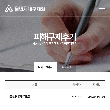
피해구제후기
Home
피해구제후기
피해구제후기
피해구제후기
피해사례
제목
작성자
작성일
불법사채 해결
박****
2025-10-24