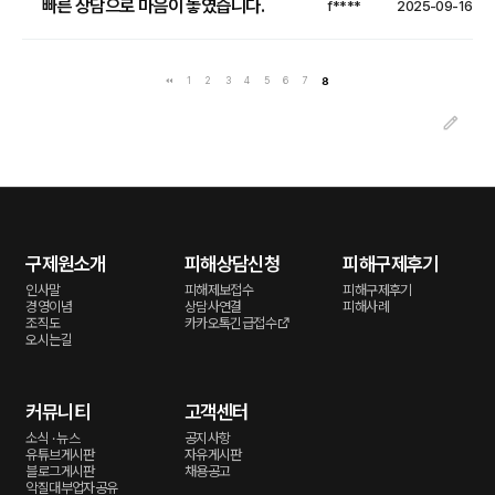
빠른 상담으로 마음이 놓였습니다.
f****
2025-09-16
1
2
3
4
5
6
7
8
구제원소개
피해상담신청
피해구제후기
인사말
피해제보접수
피해구제후기
경영이념
상담사연결
피해사례
조직도
카카오톡긴급접수
오시는길
커뮤니티
고객센터
소식 · 뉴스
공지사항
유튜브게시판
자유게시판
블로그게시판
채용공고
악질대부업자공유