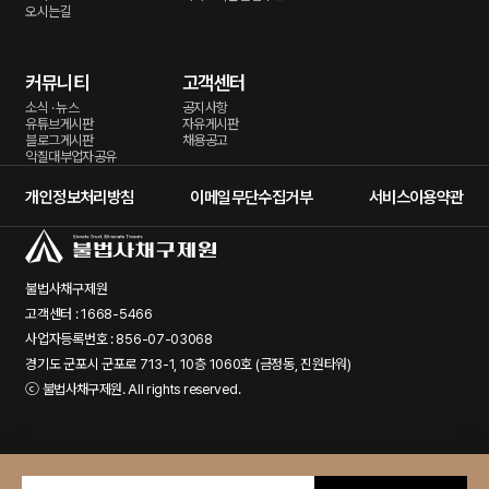
오시는길
커뮤니티
고객센터
소식 · 뉴스
공지사항
유튜브게시판
자유게시판
블로그게시판
채용공고
악질대부업자공유
개인정보처리방침
이메일무단수집거부
서비스이용약관
불법사채구제원
고객센터 : 1668-5466
사업자등록번호 : 856-07-03068
경기도 군포시 군포로 713-1, 10층 1060호 (금정동, 진원타워)
ⓒ
불법사채구제원
. All rights reserved.