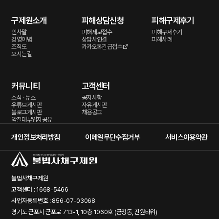
구제원소개
피해상담신청
피해구제후기
인사말
피해제보접수
피해구제후기
경영이념
상담사연결
피해사례
조직도
카카오톡긴급접수
오시는길
커뮤니티
고객센터
소식 · 뉴스
공지사항
유튜브게시판
자유게시판
블로그게시판
채용공고
악질대부업자공유
개인정보처리방침
이메일무단수집거부
서비스이용약관
불법사채구제원
고객센터 : 1668-5466
사업자등록번호 : 856-07-03068
경기도 군포시 군포로 713-1, 10층 1060호 (금정동, 진원타워)