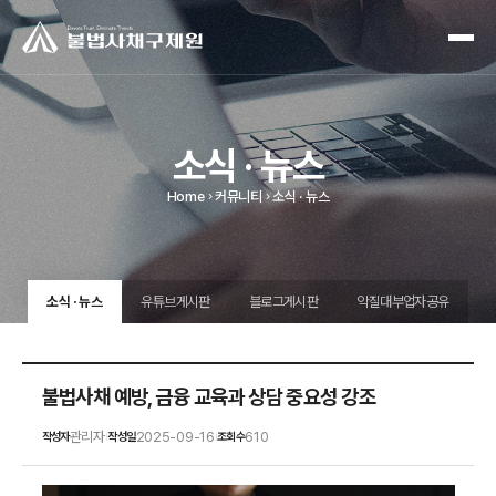
소식 · 뉴스
Home
커뮤니티
소식 · 뉴스
소식 · 뉴스
유튜브게시판
블로그게시판
악질대부업자공유
불법사채 예방, 금융 교육과 상담 중요성 강조
관리자
2025-09-16
610
작성자
작성일
조회수
|
|