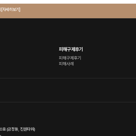
의
[자세히보기]
피해구제후기
피해구제후기
피해사례
60호 (금정동, 진원타워)