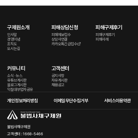
구제원소개
피해상담신청
피해구제후기
인사말
피해제보접수
피해구제후기
경영이념
상담사연결
피해사례
조직도
카카오톡긴급접수
오시는길
커뮤니티
고객센터
소식 · 뉴스
공지사항
유튜브게시판
자유게시판
블로그게시판
채용공고
악질대부업자공유
개인정보처리방침
이메일무단수집거부
서비스이용약관
불법사채구제원
고객센터 : 1668-5466