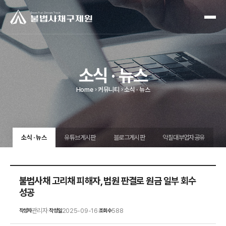
소식 · 뉴스
Home
커뮤니티
소식 · 뉴스
소식 · 뉴스
유튜브게시판
블로그게시판
악질대부업자공유
불법사채 고리채 피해자, 법원 판결로 원금 일부 회수
성공
관리자
2025-09-16
588
작성자
작성일
조회수
|
|