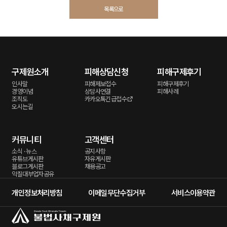
목록으로
구제원소개
피해상담신청
피해구제후기
인사말
피해제보접수
피해구제후기
경영이념
상담사연결
피해사례
조직도
카카오톡긴급접수
오시는길
커뮤니티
고객센터
소식 · 뉴스
공지사항
유튜브게시판
자유게시판
블로그게시판
채용공고
악질대부업자공유
개인정보처리방침
이메일무단수집거부
서비스이용약관