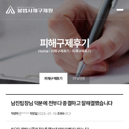
피해구제후기
Home
피해구제후기
피해구제후기
피해구제후기
피해사례
남진팀장님 덕분에 전부다 종결하고 잘해결했습니다
원****
2026-01-19
313
작성자
작성일
조회수
|
|