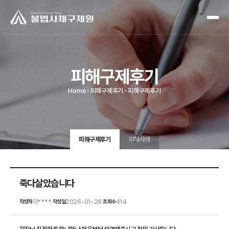
피해구제후기
Home
피해구제후기
피해구제후기
피해구제후기
피해사례
죽다살았습니다
이****
2026-01-28
414
작성자
작성일
조회수
|
|