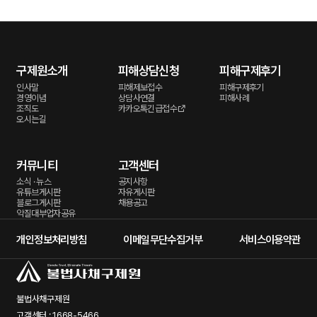
구제원소개
피해상담신청
피해구제후기
인사말
피해제보접수
피해구제후기
경영이념
상담사연결
피해사례
조직도
카카오톡긴급접수
오시는길
커뮤니티
고객센터
소식 · 뉴스
공지사항
유튜브게시판
자유게시판
블로그게시판
채용공고
악질대부업자공유
개인정보처리방침
이메일무단수집거부
서비스이용약관
불법사채구제원
고객센터 : 1668-5466