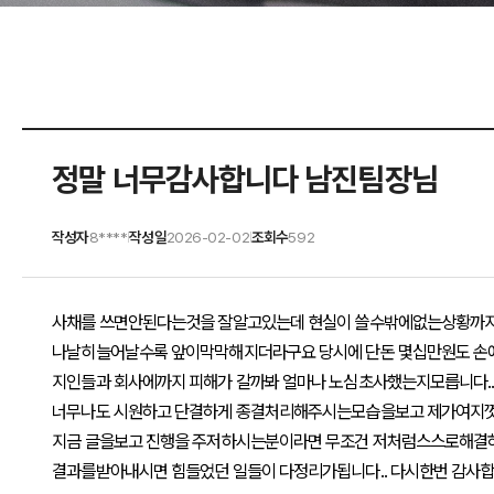
정말 너무감사합니다 남진팀장님
작성자
8****
작성일
2026-02-02
조회수
592
|
|
사채를 쓰면안된다는것을 잘알고있는데 현실이 쓸수밖에없는상황까지
나날히늘어날수록 앞이막막해지더라구요 당시에 단돈 몇십만원도 손에
지인들과 회사에까지 피해가 갈까봐 얼마나 노심초사했는지모릅니다.
너무나도 시원하고 단결하게 종결처리해주시는모습을보고 제가여지껏 
지금 글을보고 진행을 주저하시는분이라면 무조건 저처럼스스로해결
결과를받아내시면 힘들었던 일들이 다정리가됩니다.. 다시한번 감사