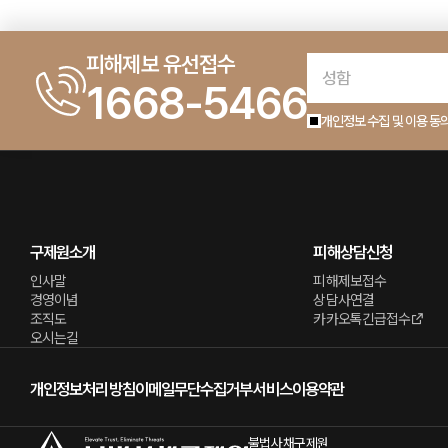
피해제보 유선접수
1668-5466
개인정보 수집 및 이용 동
구제원소개
피해상담신청
인사말
피해제보접수
경영이념
상담사연결
조직도
카카오톡긴급접수
오시는길
개인정보처리방침
이메일무단수집거부
서비스이용약관
불법사채구제원