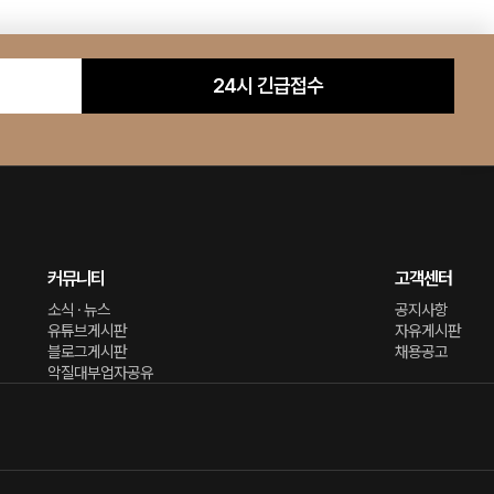
24시 긴급접수
커뮤니티
고객센터
소식 · 뉴스
공지사항
유튜브게시판
자유게시판
블로그게시판
채용공고
악질대부업자공유