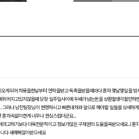
오게되어 차용을한날부터 연락을받고 독촉을받을때마다 혼자 몆날몇일을 밤
쥐어지고있지않을때 당장 일주일사이에 두배가넘는돈을 상환할생각할만하면..
.. 그러나 남진팀장님이 현명하시고 빠른대처와 앞으로 해야할 일들을 상세
혼자속앓이한게 너무나 한심스럽더군요...
하려고하기보다 더욱전문적이고 정보가많은 구제원의 도움을꼭받으세요..! 
합니다 새해복많이받으세요