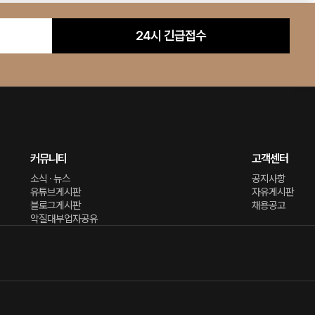
24시 긴급접수
커뮤니티
고객센터
소식 · 뉴스
공지사항
유튜브게시판
자유게시판
블로그게시판
채용공고
악질대부업자공유