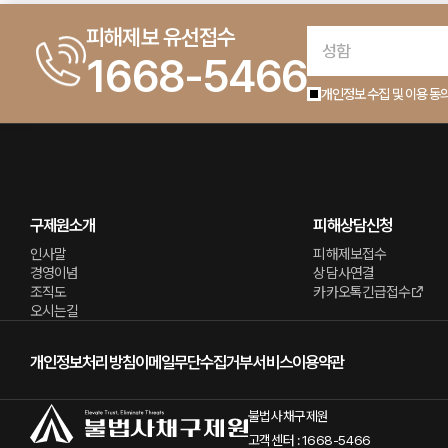
피해제보 유선접수
1668-5466
개인정보 수집 및 이용 동
구제원소개
피해상담신청
인사말
피해제보접수
경영이념
상담사연결
조직도
카카오톡긴급접수
오시는길
개인정보처리방침
이메일무단수집거부
서비스이용약관
불법사채구제원
고객센터 : 1668-5466