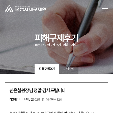
피해구제후기
Home
피해구제후기
피해구제후기
피해구제후기
피해사례
신윤섭원장님 정말 감사드립니다
김****
2025-11-19
320
작성자
작성일
조회수
|
|
불법사채를 쓰게 된 건 정말 급하게 돈이 필요했기 때문이었어요.