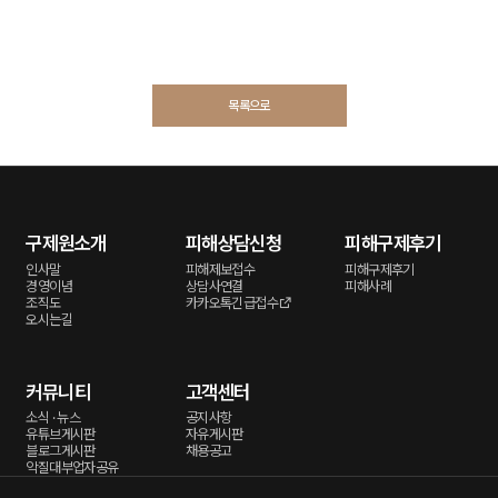
목록으로
구제원소개
피해상담신청
피해구제후기
인사말
피해제보접수
피해구제후기
경영이념
상담사연결
피해사례
조직도
카카오톡긴급접수
오시는길
커뮤니티
고객센터
소식 · 뉴스
공지사항
유튜브게시판
자유게시판
블로그게시판
채용공고
악질대부업자공유