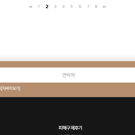
2
1
3
4
5
6
7
8
의
[자세히보기]
피해구제후기