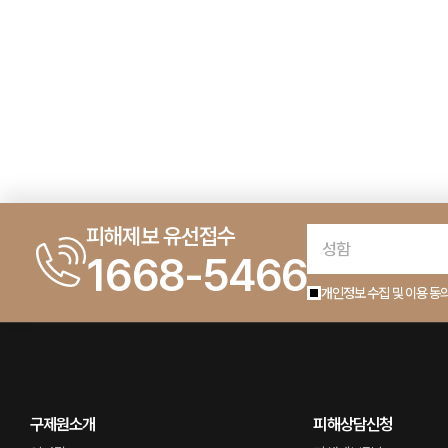
처음
맨끝
피해제보 유선접수
1668-5466
개인정보 수집 및 이용 동
구제원소개
피해상담신청