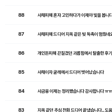
88
사채피해 혼자 고민하다가 이제야 빛을 봅니
87
사채피해 드디어 지옥 같은 빚 독촉이 멈췄네
86
개인돈피해 끈질겼던 괴롭힘에서 탈출한 후기
85
사채이자 굴레에서 드디어 벗어났습니다
84
사금융 이제는 정리됐습니다 감사합니다 ㅠ
83
지옥 같던 추심 전화 드디어 끝냈습니다... 