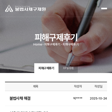
피해구제후기
Home
피해구제후기
피해구제후기
피해구제후기
피해사례
제목
작성자
작성일
불법사채 해결
박****
2025-10-24