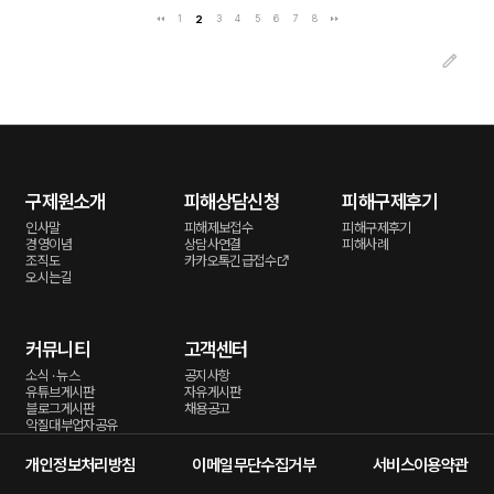
1
2
3
4
5
6
7
8
구제원소개
피해상담신청
피해구제후기
인사말
피해제보접수
피해구제후기
경영이념
상담사연결
피해사례
조직도
카카오톡긴급접수
오시는길
커뮤니티
고객센터
소식 · 뉴스
공지사항
유튜브게시판
자유게시판
블로그게시판
채용공고
악질대부업자공유
개인정보처리방침
이메일무단수집거부
서비스이용약관