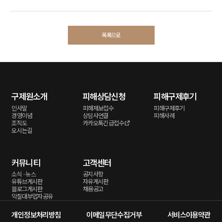
목록으로
구제원소개
피해상담신청
피해구제후기
인사말
피해제보접수
피해구제후기
경영이념
상담사연결
피해사례
조직도
카카오톡긴급접수
오시는길
커뮤니티
고객센터
소식 · 뉴스
공지사항
유튜브게시판
자유게시판
블로그게시판
채용공고
악질대부업자공유
개인정보처리방침
이메일무단수집거부
서비스이용약관