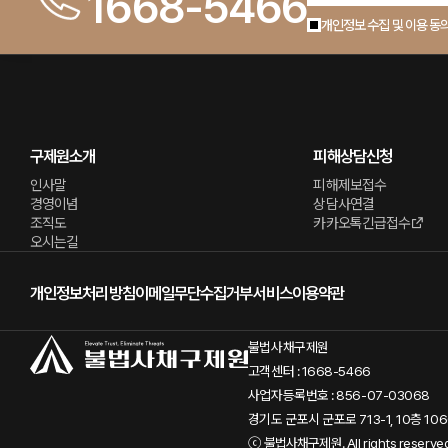
1668-5466
개인정보 수집 및 이용 동
구제원소개
피해상담신청
인사말
피해제보접수
경영이념
상담사연결
조직도
카카오톡긴급접수
오시는길
개인정보처리방침
이메일무단수집거부
서비스이용약관
불법사채구제원
고객센터 : 1668-5466
사업자등록번호 : 856-07-03068
경기도 군포시 군포로 713-1, 10층 10
ⓒ
불법사채구제원
. All rights reserve