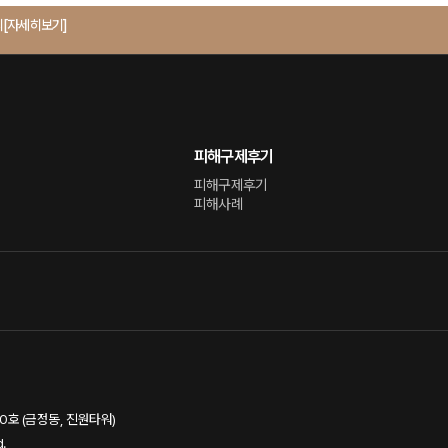
의
[자세히보기]
피해구제후기
피해구제후기
피해사례
60호 (금정동, 진원타워)
d.