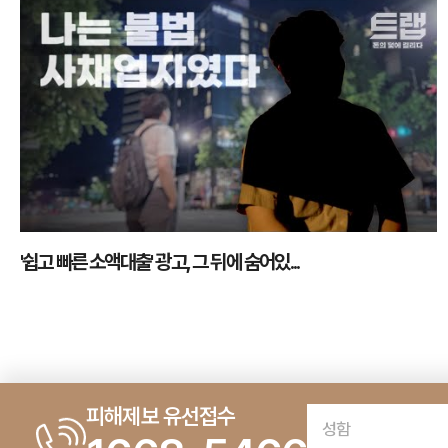
'쉽고 빠른 소액대출' 광고, 그 뒤에 숨어있...
피해제보 유선접수