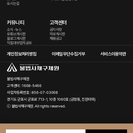
오시는길
커뮤니티
고객센터
소식 · 뉴스
공지사항
유튜브게시판
자유게시판
블로그게시판
채용공고
악질대부업자공유
개인정보처리방침
이메일무단수집거부
서비스이용약관
불법사채구제원
고객센터 : 1668-5466
사업자등록번호 : 856-07-03068
경기도 군포시 군포로 713-1, 10층 1060호 (금정동, 진원타워)
ⓒ
불법사채구제원
. All rights reserved.