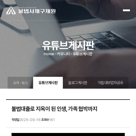
유튜브게시판
Home
커뮤니티
유튜브게시판
소식 · 뉴스
유튜브게시판
블로그게시판
악질대부업자공유
불법대출로 지옥이 된 인생, 가족 협박까지
2025-09-16
161
작성일
조회수
|