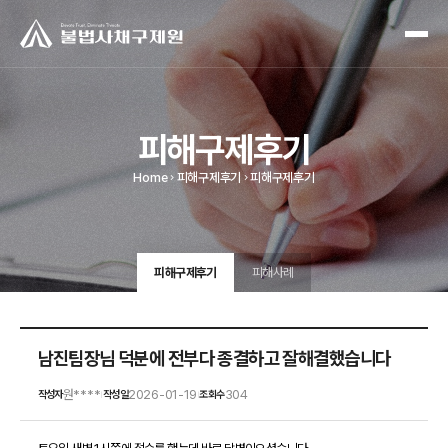
피해구제후기
Home
피해구제후기
피해구제후기
피해구제후기
피해사례
남진팀장님 덕분에 전부다 종결하고 잘해결했습니다
원****
2026-01-19
304
작성자
작성일
조회수
|
|