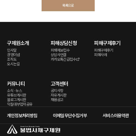
목록으로
구제원소개
피해상담신청
피해구제후기
인사말
피해제보접수
피해구제후기
경영이념
상담사연결
피해사례
조직도
카카오톡긴급접수
오시는길
커뮤니티
고객센터
소식 · 뉴스
공지사항
유튜브게시판
자유게시판
블로그게시판
채용공고
악질대부업자공유
개인정보처리방침
이메일무단수집거부
서비스이용약관