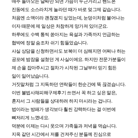
매주 돌아오는 날짜만 되면 가슴이 두근거리고 핸드폰
진동에도 소스라치게 놀라던 때가 바로 엊그제 같습니다.
처음엔 소액이라 괜찮겠지 싶었는데, 눈덩이처럼 불어나는
이자 때문에 제 일상은 처참하게 망가져 있더군요.
하루에도 수백 통씩 쏟아지는 욕설과 가족까지 언급하는
협박에 정말 숨조차 쉬기 힘들었습니다.
사실 상담을 신청하면서도 보복이 더 심해지면 어쩌나 하는
공포에 밤잠을 설쳤던 게 사실이에요. 하지만 전문가분들이
제 손을 잡아주시고 절차가 시작된 그날부터 믿기 힘든
일이 일어났습니다.
거짓말처럼 그 지독하던 연락들이 한순간에 뚝 끊겼습니다.
이번 불법사채피해구제후기 쓰면서 꼭 하고 싶은 말은,
혼자서 그 사람들을 상대하려 하지 마시라는 겁니다.
법이라는 방패가 생각보다 훨씬 강력하다는 걸 이번에
뼈저리게 느꼈네요.
덕분에 이제는 다시 웃으며 가족들과 저녁을 먹습니다.
지옥 같던 시간에서 저를 건져주신 분들께 진심으로