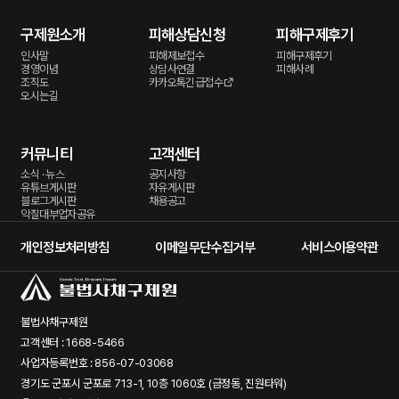
구제원소개
피해상담신청
피해구제후기
인사말
피해제보접수
피해구제후기
경영이념
상담사연결
피해사례
조직도
카카오톡긴급접수
오시는길
커뮤니티
고객센터
소식 · 뉴스
공지사항
유튜브게시판
자유게시판
블로그게시판
채용공고
악질대부업자공유
개인정보처리방침
이메일무단수집거부
서비스이용약관
불법사채구제원
고객센터 : 1668-5466
사업자등록번호 : 856-07-03068
경기도 군포시 군포로 713-1, 10층 1060호 (금정동, 진원타워)