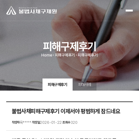
피해구제후기
Home
피해구제후기
피해구제후기
피해구제후기
피해사례
불법사채피해구제후기 이제서야 평범하게 잠드네요
육****
2026-01-22
320
작성자
작성일
조회수
|
|