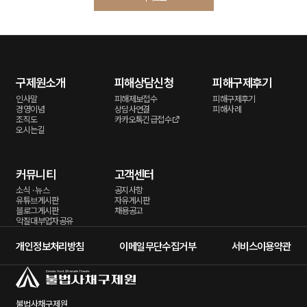
구제원소개
피해상담신청
피해구제후기
인사말
피해제보접수
피해구제후기
경영이념
상담사연결
피해사례
조직도
카카오톡긴급접수
오시는길
커뮤니티
고객센터
소식 · 뉴스
공지사항
유튜브게시판
자유게시판
블로그게시판
채용공고
악질대부업자공유
개인정보처리방침
이메일무단수집거부
서비스이용약관
불법사채구제원