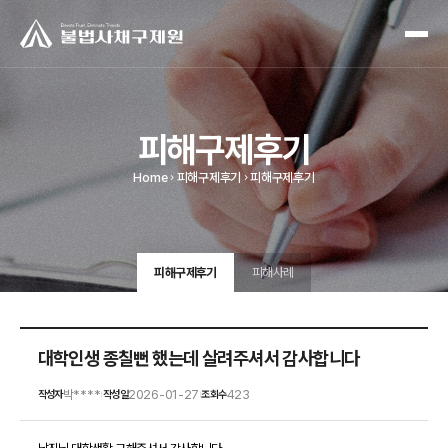
피해구제후기
Home
피해구제후기
피해구제후기
피해구제후기
피해사례
대학인생 종칠뻔 했는데 살려주셔서 감사합니다
박****
2026-01-27
423
작성자
작성일
조회수
|
|