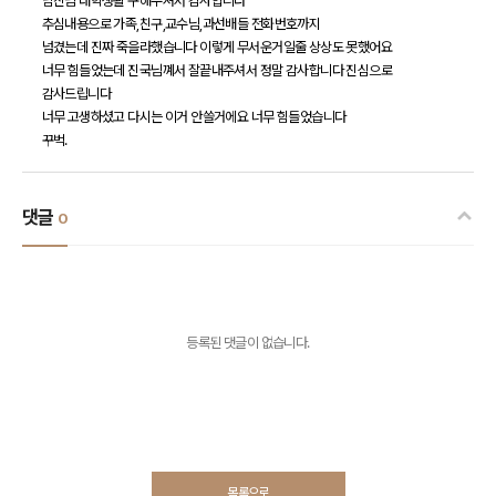
남진님 대학생활 구해주셔서 감사합니다
추심내용으로 가족,친구,교수님,과선배들 전화번호까지
넘겼는데 진짜 죽을라했습니다 이렇게 무서운거일줄 상상도 못했어요
너무 힘들었는데 진국님꼐서 잘끝내주셔서 정말 감사합니다 진심으로
감사드립니다
너무 고생하셨고 다시는 이거 안쓸거에요 너무 힘들었습니다
꾸벅.
댓글
0
등록된 댓글이 없습니다.
목록으로