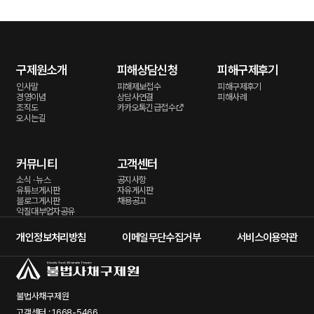
구제원소개
피해상담신청
피해구제후기
인사말
피해제보접수
피해구제후기
경영이념
상담사연결
피해사례
조직도
카카오톡긴급접수
오시는길
커뮤니티
고객센터
소식 · 뉴스
공지사항
유튜브게시판
자유게시판
블로그게시판
채용공고
악질대부업자공유
개인정보처리방침
이메일무단수집거부
서비스이용약관
불법사채구제원
고객센터 : 1668-5466