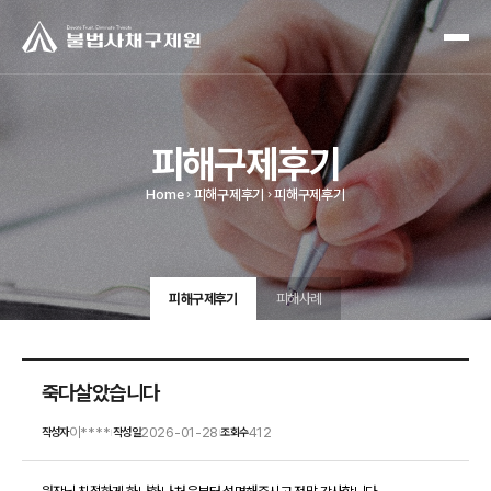
피해구제후기
Home
피해구제후기
피해구제후기
피해구제후기
피해사례
죽다살았습니다
이****
2026-01-28
412
작성자
작성일
조회수
|
|