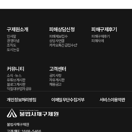
구제원소개
피해상담신청
피해구제후기
인사말
피해제보접수
피해구제후기
경영이념
상담사연결
피해사례
조직도
카카오톡긴급접수
오시는길
커뮤니티
고객센터
소식 · 뉴스
공지사항
유튜브게시판
자유게시판
블로그게시판
채용공고
악질대부업자공유
개인정보처리방침
이메일무단수집거부
서비스이용약관
불법사채구제원
고객센터 : 1668-5466