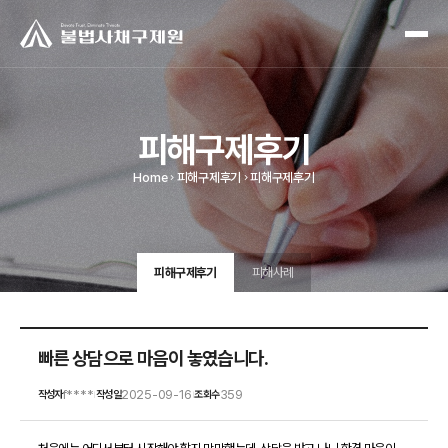
피해구제후기
Home
피해구제후기
피해구제후기
피해구제후기
피해사례
빠른 상담으로 마음이 놓였습니다.
f****
2025-09-16
359
작성자
작성일
조회수
|
|