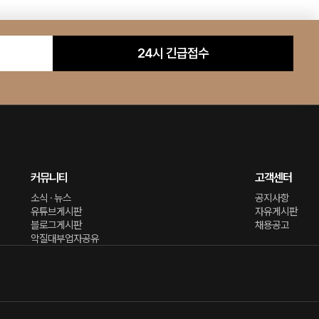
24시 긴급접수
커뮤니티
고객센터
소식 · 뉴스
공지사항
유튜브게시판
자유게시판
블로그게시판
채용공고
악질대부업자공유