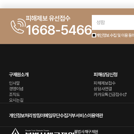
피해제보 유선접수
1668-5466
개인정보 수집 및 이용 동
구제원소개
피해상담신청
인사말
피해제보접수
경영이념
상담사연결
조직도
카카오톡긴급접수
오시는길
개인정보처리방침
이메일무단수집거부
서비스이용약관
불법사채구제원