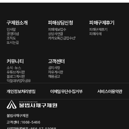
구제원소개
피해상담신청
피해구제후기
인사말
피해제보접수
피해구제후기
경영이념
상담사연결
피해사례
조직도
카카오톡긴급접수
오시는길
커뮤니티
고객센터
소식 · 뉴스
공지사항
유튜브게시판
자유게시판
블로그게시판
채용공고
악질대부업자공유
개인정보처리방침
이메일무단수집거부
서비스이용약관
불법사채구제원
고객센터 : 1668-5466
사업자등록번호 : 856-07-03068