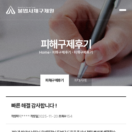
피해구제후기
Home
피해구제후기
피해구제후기
피해구제후기
피해사례
빠른 해결 감사합니다 !
박****
2025-11-20
154
작성자
작성일
조회수
|
|