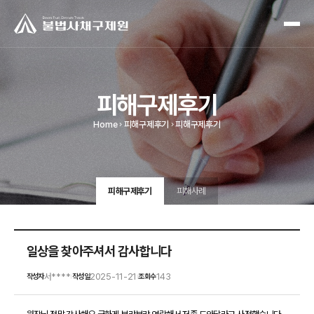
피해구제후기
Home
피해구제후기
피해구제후기
피해구제후기
피해사례
일상을 찾아주셔서 감사합니다
서****
2025-11-21
143
작성자
작성일
조회수
|
|