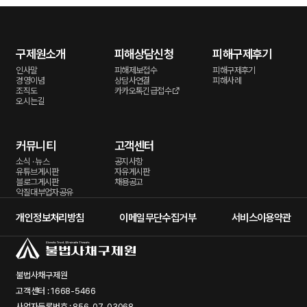
구제원소개
피해상담신청
피해구제후기
인사말
피해제보접수
피해구제후기
경영이념
상담사연결
피해사례
조직도
카카오톡긴급접수
오시는길
커뮤니티
고객센터
소식 · 뉴스
공지사항
유튜브게시판
자유게시판
블로그게시판
채용공고
악질대부업자공유
개인정보처리방침
이메일무단수집거부
서비스이용약관
불법사채구제원
고객센터 : 1668-5466
사업자등록번호 : 856-07-03068