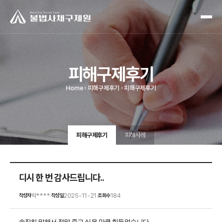
피해구제후기
Home
피해구제후기
피해구제후기
피해구제후기
피해사례
디시 한 번 감사드립니다..
박****
2025-11-21
184
작성자
작성일
조회수
|
|
솔직히 말해서 정말 죽고 싶을 만큼 힘들었습니다.