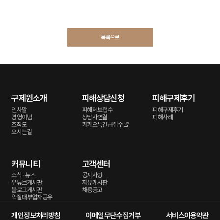
목록으로
구제원소개
피해상담신청
피해구제후기
인사말
피해제보접수
피해구제후기
경영이념
상담사연결
피해사례
조직도
카카오톡긴급접수
오시는길
커뮤니티
고객센터
소식 · 뉴스
공지사항
유튜브게시판
자유게시판
블로그게시판
채용공고
악질대부업자공유
개인정보처리방침
이메일무단수집거부
서비스이용약관