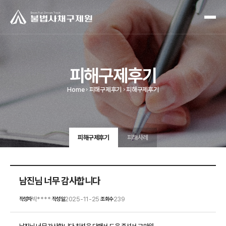
피해구제후기
Home
피해구제후기
피해구제후기
피해구제후기
피해사례
남진님 너무 감사합니다
박****
2025-11-25
239
작성자
작성일
조회수
|
|