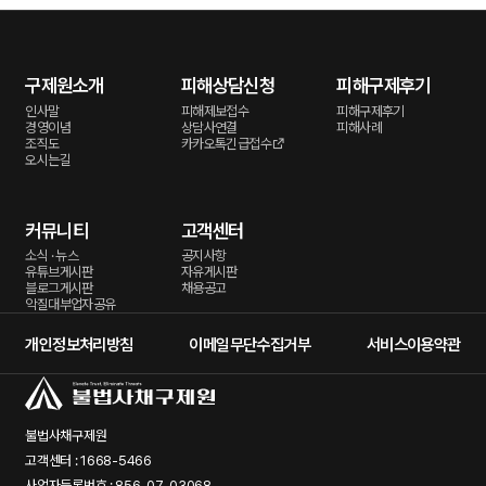
구제원소개
피해상담신청
피해구제후기
인사말
피해제보접수
피해구제후기
경영이념
상담사연결
피해사례
조직도
카카오톡긴급접수
오시는길
커뮤니티
고객센터
소식 · 뉴스
공지사항
유튜브게시판
자유게시판
블로그게시판
채용공고
악질대부업자공유
개인정보처리방침
이메일무단수집거부
서비스이용약관
불법사채구제원
고객센터 : 1668-5466
사업자등록번호 : 856-07-03068