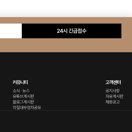
24시 긴급접수
커뮤니티
고객센터
소식 · 뉴스
공지사항
유튜브게시판
자유게시판
블로그게시판
채용공고
악질대부업자공유