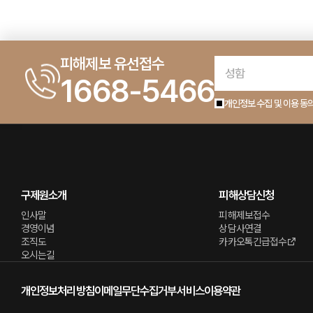
피해제보 유선접수
1668-5466
개인정보 수집 및 이용 동
구제원소개
피해상담신청
인사말
피해제보접수
경영이념
상담사연결
조직도
카카오톡긴급접수
오시는길
개인정보처리방침
이메일무단수집거부
서비스이용약관