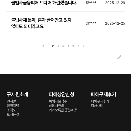
불법사금융피해 드디어 해결했습니다.
정****
2025-12-29
불법사채 문제, 혼자 끌어안고 있지
정****
2025-12-25
않아도 되더라고요
1
2
3
4
5
6
7
8
구제원소개
피해상담신청
피해구제후기
인사말
피해제보접수
피해구제후기
경영이념
상담사연결
피해사례
조직도
카카오톡긴급접수
오시는길