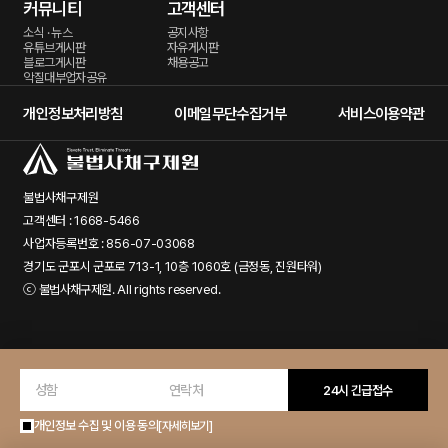
커뮤니티
고객센터
소식 · 뉴스
공지사항
유튜브게시판
자유게시판
블로그게시판
채용공고
악질대부업자공유
개인정보처리방침
이메일무단수집거부
서비스이용약관
불법사채구제원
고객센터 : 1668-5466
사업자등록번호 : 856-07-03068
경기도 군포시 군포로 713-1, 10층 1060호 (금정동, 진원타워)
ⓒ
불법사채구제원
. All rights reserved.
24시 긴급접수
개인정보 수집 및 이용 동의
[자세히보기]