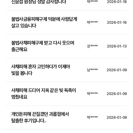
신윤섭 원장님 정말 감사합니다
박****
2026-01-18
불법사금융피해구제 덕분에 사람답게
박****
2026-01-16
살고 있습니다
불법사채피해구제 받고 다시 웃으며
강****
2026-01-13
출근해요
사채피해 혼자 고민하다가 이제야
남****
2026-01-09
빛을 봅니다
사채피해 드디어 지옥 같은 빚 독촉이
박****
2026-01-09
멈췄네요
개인돈피해 끈질겼던 괴롭힘에서
박****
2026-01-09
탈출한 후기입니다..