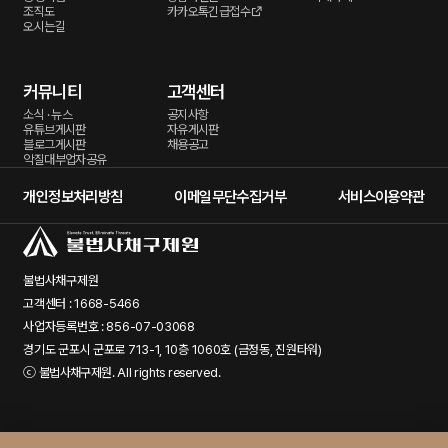
조직도
카카오톡긴급접수
오시는길
커뮤니티
고객센터
소식 · 뉴스
공지사항
유튜브게시판
자유게시판
블로그게시판
채용공고
악질대부업자공유
개인정보처리방침
이메일무단수집거부
서비스이용약관
불법사채구제원
고객센터 : 1668-5466
사업자등록번호 : 856-07-03068
경기도 군포시 군포로 713-1, 10층 1060호 (금정동, 진원타워)
ⓒ
불법사채구제원
. All rights reserved.