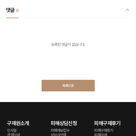
댓글
0
등록된 댓글이 없습니다.
목록으로
구제원소개
피해상담신청
피해구제후기
인사말
피해제보접수
피해구제후기
경영이념
상담사연결
피해사례