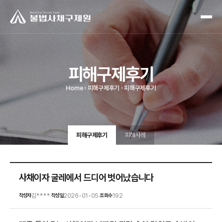
피해구제후기
Home
피해구제후기
피해구제후기
피해구제후기
피해사례
사채이자 굴레에서 드디어 벗어났습니다
김****
2026-01-05
192
작성자
작성일
조회수
|
|