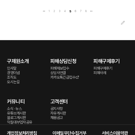
1
2
3
4
5
6
7
8
구제원소개
피해상담신청
피해구제후기
인사말
피해제보접수
피해구제후기
경영이념
상담사연결
피해사례
조직도
카카오톡긴급접수
오시는길
커뮤니티
고객센터
소식 · 뉴스
공지사항
유튜브게시판
자유게시판
블로그게시판
채용공고
악질대부업자공유
개인정보처리방침
이메일무단수집거부
서비스이용약관