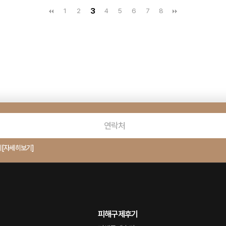
3
1
2
4
5
6
7
8
의
[자세히보기]
피해구제후기