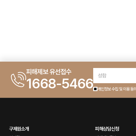
처음
맨끝
피해제보 유선접수
1668-5466
개인정보 수집 및 이용 동
구제원소개
피해상담신청