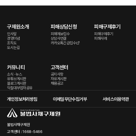
구제원소개
피해상담신청
피해구제후기
인사말
피해제보접수
피해구제후기
경영이념
상담사연결
피해사례
조직도
카카오톡긴급접수
오시는길
커뮤니티
고객센터
소식 · 뉴스
공지사항
유튜브게시판
자유게시판
블로그게시판
채용공고
악질대부업자공유
개인정보처리방침
이메일무단수집거부
서비스이용약관
불법사채구제원
고객센터 : 1668-5466