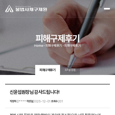
피해구제후기
Home
피해구제후기
피해구제후기
피해구제후기
피해사례
신윤섭원장님 감사드립니다!
강****
2025-12-01
201
작성자
작성일
조회수
|
|
불법 사채 문제로 연락·협박이 계속돼 정신적으로 너무 힘들었는데,