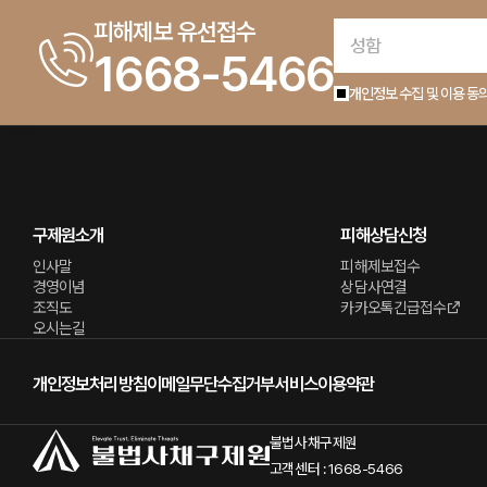
피해제보 유선접수
1668-5466
개인정보 수집 및 이용 동
구제원소개
피해상담신청
인사말
피해제보접수
경영이념
상담사연결
조직도
카카오톡긴급접수
오시는길
개인정보처리방침
이메일무단수집거부
서비스이용약관
불법사채구제원
고객센터 : 1668-5466