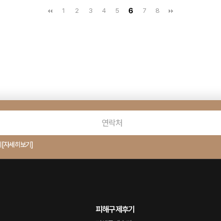
6
1
2
3
4
5
7
8
의
[자세히보기]
피해구제후기