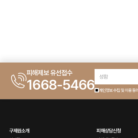
처음
맨끝
피해제보 유선접수
1668-5466
개인정보 수집 및 이용 동
구제원소개
피해상담신청