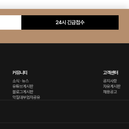
24시 긴급접수
커뮤니티
고객센터
소식 · 뉴스
공지사항
유튜브게시판
자유게시판
블로그게시판
채용공고
악질대부업자공유