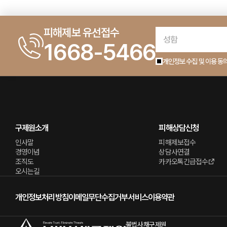
피해제보 유선접수
1668-5466
개인정보 수집 및 이용 동
구제원소개
피해상담신청
인사말
피해제보접수
경영이념
상담사연결
조직도
카카오톡긴급접수
오시는길
개인정보처리방침
이메일무단수집거부
서비스이용약관
불법사채구제원