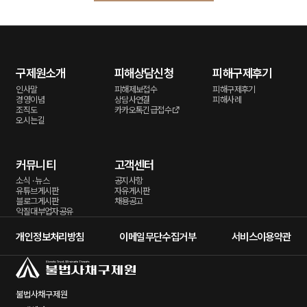
구제원소개
피해상담신청
피해구제후기
인사말
피해제보접수
피해구제후기
경영이념
상담사연결
피해사례
조직도
카카오톡긴급접수
오시는길
커뮤니티
고객센터
소식 · 뉴스
공지사항
유튜브게시판
자유게시판
블로그게시판
채용공고
악질대부업자공유
개인정보처리방침
이메일무단수집거부
서비스이용약관
불법사채구제원