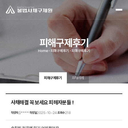
피해구제후기
Home
피해구제후기
피해구제후기
피해구제후기
피해사례
사채해결 꼭 보세요 피해자분들 !
김****
2025-10-24
218
작성자
작성일
조회수
|
|
솔직히 처음엔 믿기 어려웠어요.