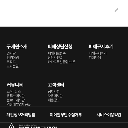
구제원소개
피해상담신청
피해구제후기
인사말
피해제보접수
피해구제후기
경영이념
상담사연결
피해사례
조직도
카카오톡긴급접수
오시는길
커뮤니티
고객센터
소식 · 뉴스
공지사항
유튜브게시판
자유게시판
블로그게시판
채용공고
악질대부업자공유
개인정보처리방침
이메일무단수집거부
서비스이용약관