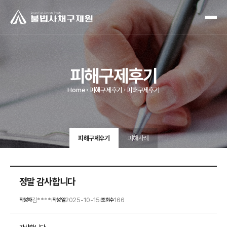
피해구제후기
Home
피해구제후기
피해구제후기
피해구제후기
피해사례
정말 감사합니다
김****
2025-10-15
166
작성자
작성일
조회수
|
|