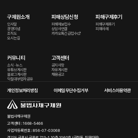
구제원소개
피해상담신청
피해구제후기
인사말
피해제보접수
피해구제후기
경영이념
상담사연결
피해사례
조직도
카카오톡긴급접수
오시는길
커뮤니티
고객센터
소식 · 뉴스
공지사항
유튜브게시판
자유게시판
블로그게시판
채용공고
악질대부업자공유
개인정보처리방침
이메일무단수집거부
서비스이용약관
불법사채구제원
고객센터 : 1668-5466
사업자등록번호 : 856-07-03068
경기도 군포시 군포로 713-1, 10층 1060호 (금정동, 진원타워)