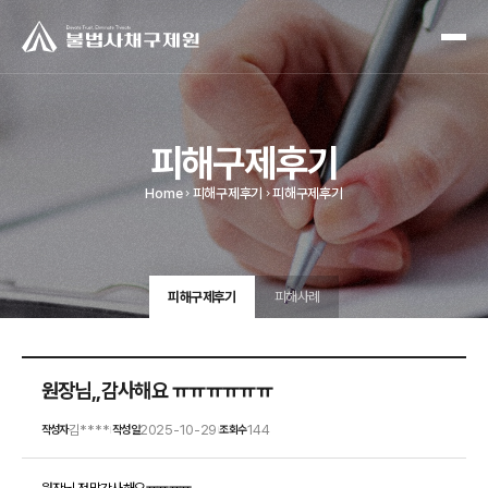
피해구제후기
Home
피해구제후기
피해구제후기
피해구제후기
피해사례
원장님,,감사해요 ㅠㅠㅠㅠㅠㅠ
김****
2025-10-29
144
작성자
작성일
조회수
|
|