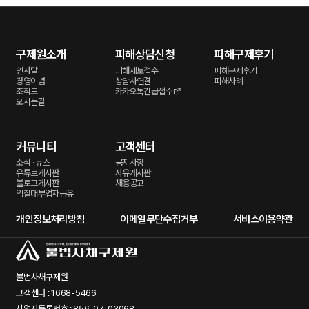
구제원소개
피해상담신청
피해구제후기
인사말
피해제보접수
피해구제후기
경영이념
상담사연결
피해사례
조직도
카카오톡긴급접수
오시는길
커뮤니티
고객센터
소식 · 뉴스
공지사항
유튜브게시판
자유게시판
블로그게시판
채용공고
악질대부업자공유
개인정보처리방침
이메일무단수집거부
서비스이용약관
불법사채구제원
고객센터 : 1668-5466
사업자등록번호 : 856-07-03068