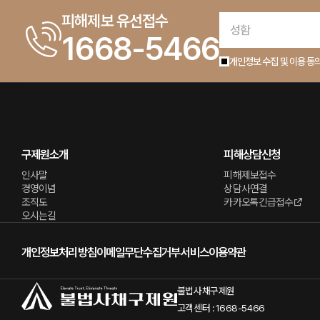
피해제보 유선접수
1668-5466
개인정보 수집 및 이용 동
구제원소개
피해상담신청
인사말
피해제보접수
경영이념
상담사연결
조직도
카카오톡긴급접수
오시는길
개인정보처리방침
이메일무단수집거부
서비스이용약관
불법사채구제원
고객센터 : 1668-5466