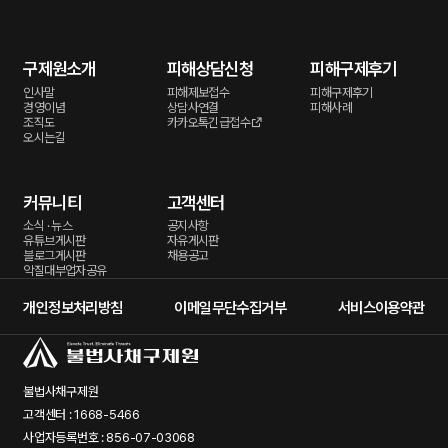
구제원소개
피해상담신청
피해구제후기
인사말
피해제보접수
피해구제후기
경영이념
상담사연결
피해사례
조직도
카카오톡긴급접수
오시는길
커뮤니티
고객센터
소식 · 뉴스
공지사항
유튜브게시판
자유게시판
블로그게시판
채용공고
악질대부업자공유
개인정보처리방침
이메일무단수집거부
서비스이용약관
불법사채구제원
고객센터 : 1668-5466
사업자등록번호 : 856-07-03068