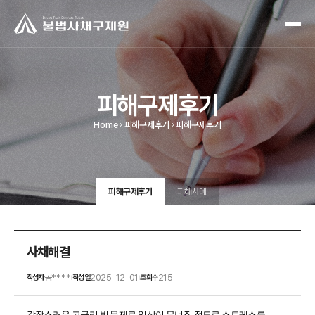
피해구제후기
Home
피해구제후기
피해구제후기
피해구제후기
피해사례
사채해결
공****
2025-12-01
215
작성자
작성일
조회수
|
|
갑작스러운 고금리 빚 문제로 일상이 무너질 정도로 스트레스를