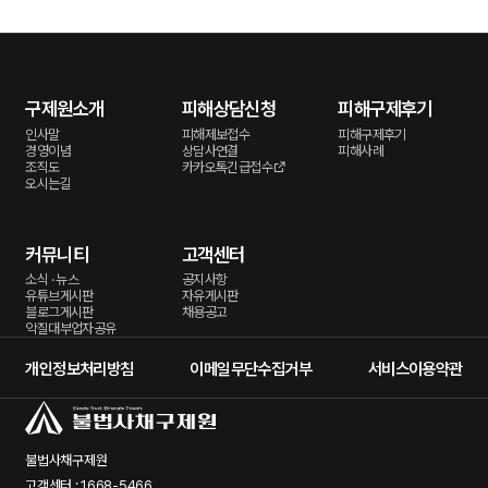
구제원소개
피해상담신청
피해구제후기
인사말
피해제보접수
피해구제후기
경영이념
상담사연결
피해사례
조직도
카카오톡긴급접수
오시는길
커뮤니티
고객센터
소식 · 뉴스
공지사항
유튜브게시판
자유게시판
블로그게시판
채용공고
악질대부업자공유
개인정보처리방침
이메일무단수집거부
서비스이용약관
불법사채구제원
고객센터 : 1668-5466