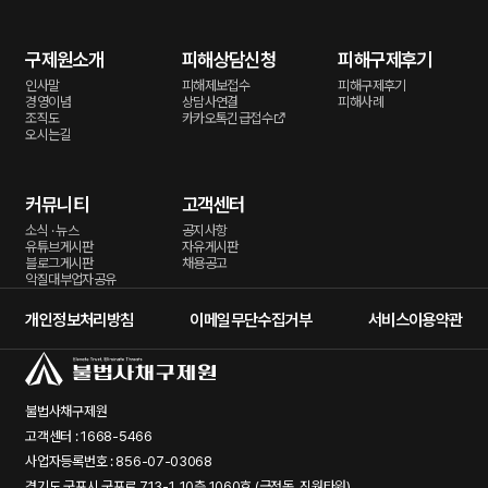
구제원소개
피해상담신청
피해구제후기
인사말
피해제보접수
피해구제후기
경영이념
상담사연결
피해사례
조직도
카카오톡긴급접수
오시는길
커뮤니티
고객센터
소식 · 뉴스
공지사항
유튜브게시판
자유게시판
블로그게시판
채용공고
악질대부업자공유
개인정보처리방침
이메일무단수집거부
서비스이용약관
불법사채구제원
고객센터 : 1668-5466
사업자등록번호 : 856-07-03068
경기도 군포시 군포로 713-1, 10층 1060호 (금정동, 진원타워)