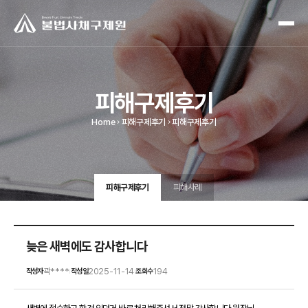
피해구제후기
Home
피해구제후기
피해구제후기
피해구제후기
피해사례
늦은 새벽에도 감사합니다
곽****
2025-11-14
194
작성자
작성일
조회수
|
|