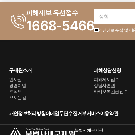
피해제보 유선접수
1668-5466
개인정보 수집 및 이
구제원소개
피해상담신청
인사말
피해제보접수
경영이념
상담사연결
조직도
카카오톡긴급접수
오시는길
개인정보처리방침
이메일무단수집거부
서비스이용약관
불법사채구제원