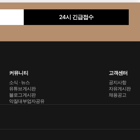
24시 긴급접수
커뮤니티
고객센터
소식 · 뉴스
공지사항
유튜브게시판
자유게시판
블로그게시판
채용공고
악질대부업자공유