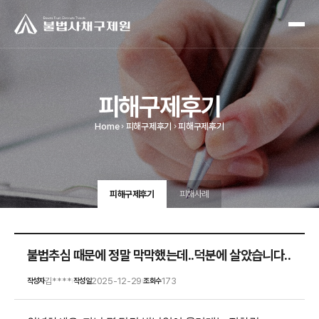
피해구제후기
Home
피해구제후기
피해구제후기
피해구제후기
피해사례
불법추심 때문에 정말 막막했는데..덕분에 살았습니다..
김****
2025-12-29
173
작성자
작성일
조회수
|
|