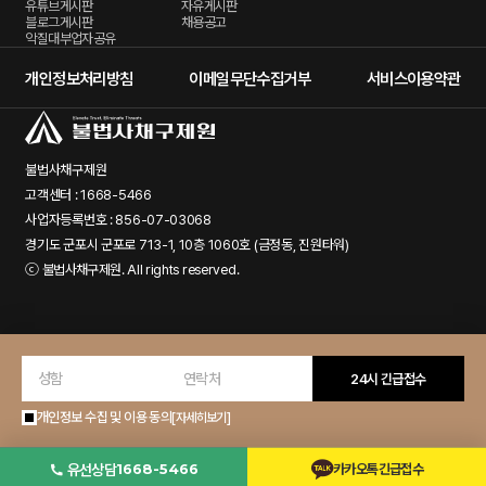
유튜브게시판
자유게시판
블로그게시판
채용공고
악질대부업자공유
개인정보처리방침
이메일무단수집거부
서비스이용약관
불법사채구제원
고객센터 : 1668-5466
사업자등록번호 : 856-07-03068
경기도 군포시 군포로 713-1, 10층 1060호 (금정동, 진원타워)
ⓒ
불법사채구제원
. All rights reserved.
24시 긴급접수
개인정보 수집 및 이용 동의
[자세히보기]
유선상담
1668-5466
카카오톡긴급접수