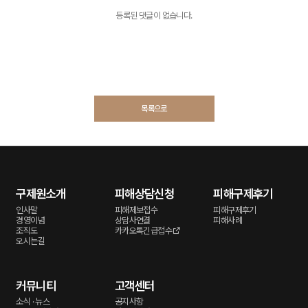
등록된 댓글이 없습니다.
목록으로
구제원소개
피해상담신청
피해구제후기
인사말
피해제보접수
피해구제후기
경영이념
상담사연결
피해사례
조직도
카카오톡긴급접수
오시는길
커뮤니티
고객센터
소식 · 뉴스
공지사항