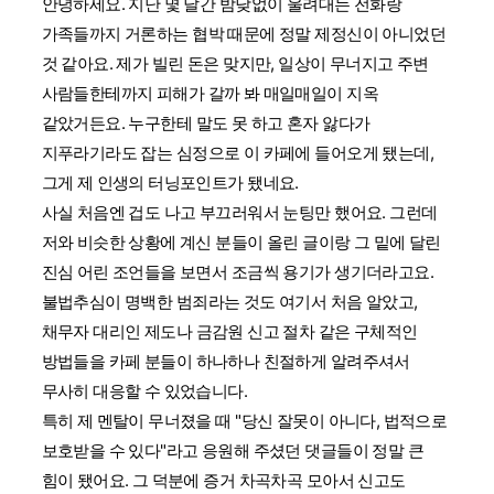
안녕하세요. 지난 몇 달간 밤낮없이 울려대는 전화랑
가족들까지 거론하는 협박 때문에 정말 제정신이 아니었던
것 같아요. 제가 빌린 돈은 맞지만, 일상이 무너지고 주변
사람들한테까지 피해가 갈까 봐 매일매일이 지옥
같았거든요. 누구한테 말도 못 하고 혼자 앓다가
지푸라기라도 잡는 심정으로 이 카페에 들어오게 됐는데,
그게 제 인생의 터닝포인트가 됐네요.
사실 처음엔 겁도 나고 부끄러워서 눈팅만 했어요. 그런데
저와 비슷한 상황에 계신 분들이 올린 글이랑 그 밑에 달린
진심 어린 조언들을 보면서 조금씩 용기가 생기더라고요.
불법추심이 명백한 범죄라는 것도 여기서 처음 알았고,
채무자 대리인 제도나 금감원 신고 절차 같은 구체적인
방법들을 카페 분들이 하나하나 친절하게 알려주셔서
무사히 대응할 수 있었습니다.
특히 제 멘탈이 무너졌을 때 "당신 잘못이 아니다, 법적으로
보호받을 수 있다"라고 응원해 주셨던 댓글들이 정말 큰
힘이 됐어요. 그 덕분에 증거 차곡차곡 모아서 신고도