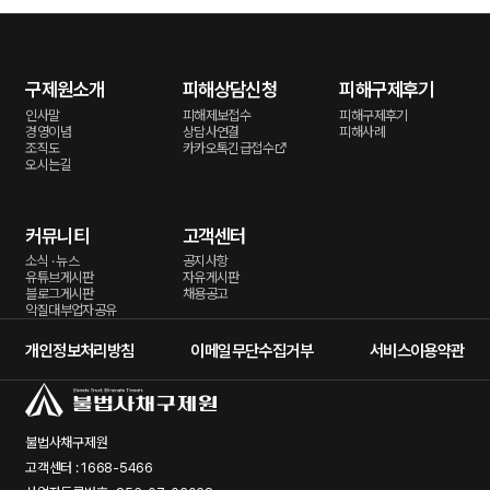
구제원소개
피해상담신청
피해구제후기
인사말
피해제보접수
피해구제후기
경영이념
상담사연결
피해사례
조직도
카카오톡긴급접수
오시는길
커뮤니티
고객센터
소식 · 뉴스
공지사항
유튜브게시판
자유게시판
블로그게시판
채용공고
악질대부업자공유
개인정보처리방침
이메일무단수집거부
서비스이용약관
불법사채구제원
고객센터 : 1668-5466