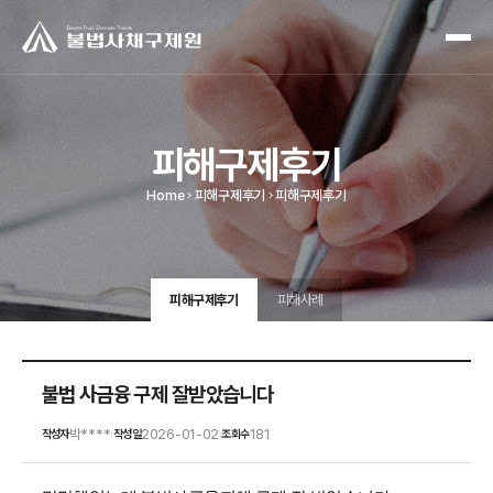
피해구제후기
Home
피해구제후기
피해구제후기
피해구제후기
피해사례
불법 사금융 구제 잘받았습니다
박****
2026-01-02
181
작성자
작성일
조회수
|
|